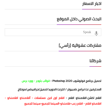
اخبار الاسعار
البحث الصوتي داخل الموقع
مشاركات عشوائية [رأسي]
شركائنا
تحميل برنامج فوتوشوب 2020
Photoshop
-
قوالب بلوجر
-
وورد برس
المحترفين نت/برامج كمبيوتر / انترنت/اندوريد/تحميل
/
جرافيكس/مونتاج
افلام اكشن
-
افلامنكو افلام
-
افلام اون لاين
مسلسلات
- أفلامنكو
افلامنكو
-
افلامكو
افلام
-
افلام رعب
-
فلامنكو
-
السينما للجميع
-
سينما للجميع