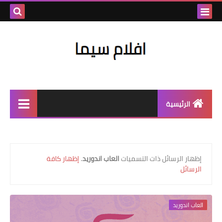
بحث هذه
المدونة
الإلكتروني
الرئيسية
العاب كوره
العاب اكشن
‏إظهار الرسائل ذات التسميات
العاب اندوريد
.
إظهار كافة
الرسائل
العاب جاتا
العاب اندورويد
العاب اندوريد
العاب مغامرات