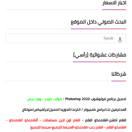
اخبار الاسعار
البحث الصوتي داخل الموقع
مشاركات عشوائية [رأسي]
شركائنا
تحميل برنامج فوتوشوب 2020
Photoshop
-
قوالب بلوجر
-
وورد برس
المحترفين نت/برامج كمبيوتر / انترنت/اندوريد/تحميل
/
جرافيكس/مونتاج
افلام اكشن
-
افلامنكو افلام
-
افلام اون لاين
مسلسلات
- أفلامنكو
افلامنكو
-
افلامكو
افلام
-
افلام رعب
-
فلامنكو
-
السينما للجميع
-
سينما للجميع