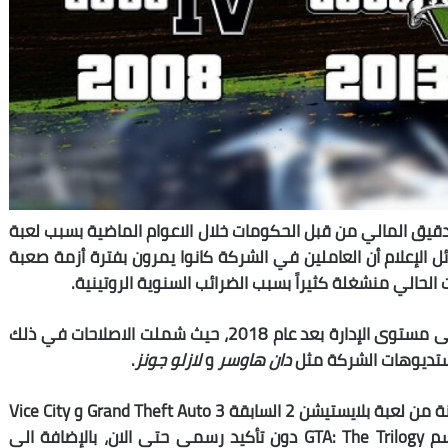
Take-Two Inte الكثير من التدقيق المالي من قبل الحكومات خلال الاعوام الماضية بسبب لعبة
 العديد من وسائل الإعلام أن العاملين في الشركة كانوا يمرون بفترة أزمة صعبة
حالي منشغلة كثيراً بسبب الضرائب السنوية الروتينية.
كما خضعت الشركة كذلك لعملية اصلاح شاملة على مستوى الإدارة بعد عام 2018، حيث شملت الاصلاحات في ذلك
ستديوهات الشركة مثل
دان هاوسر
و
لازلو جونز
.
وتدور الشائعات مؤخراً حول إعادة اصدار ثلاثية محسنة من لعبة بلايستيشن 2 السابقة Grand Theft Auto 3 و Vice City
و San Andreas في حزمة واحدة محسنة تحت اسم GTA: The Trilogy دون تأكيد رسمي حتى الان، بالإضافة الى