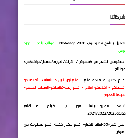
شركائنا
تحميل برنامج فوتوشوب 2020
Photoshop
-
قوالب بلوجر
-
وورد
برس
المحترفين نت/برامج كمبيوتر / انترنت/اندوريد/تحميل
/
جرافيكس/
مونتاج
افلام اكشن
-
افلامنكو افلام
-
افلام اون لاين
مسلسلات
- أفلامنكو
افلامنكو
-
افلامكو
افلام
-
افلام رعب
-
فلامنكو
-
السينما للجميع
-
سينما للجميع
شاهد فوريو
-
سينما فور اب
-
فيلم رعب
-
افلام
جديدة2021/2022/2023
ايجي شير+30
-
افلام للكبار
-
افلام للكبار فقط
-
افلام ممنوعة من
العرض