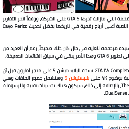
أضف الى ذلك ان الأرباح الكبيرة والعوائد المالية الضخمة التي مازالت تدرها GTA 5 على الشركة، ووفقاً لآخر التقارير
حول اللعبة، حققت اللعبة أعلى أرباح رقمية في تاريخها بفضل تحديث Cayo Perico
و مزدحمة للغاية في حال كان ذلك صحيحاً، رغم أن العديد من
الشائعات الضعيفة.
وأخيراً نتذكر كيف عثر اللاعبون على لعبة GTA IV: Complete Edition نسخة البلايستيشن 5 على متجر أمازون قبل أن
وضوح 4K على
بلايستيشن 5
وستشمل جميع الحلقات وهي
The Lost and the Damned و The Ballad of Gay Tony، بالإضافة إلى ذلك، سيكون هناك تحسينات تقنية وللرسومات
.