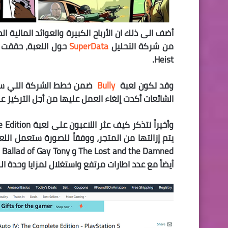
من شركة التحليل
SuperData
Heist.
وقد تكون لعبة
Bully
ضمن خطط الشركة التي ستبد
الشائعات أكدت إلغاء العمل عليها من أجل التركيز على تطوير GTA 6 وهذا الأمر يبقى في سياق 
يتم إزالتها من المتجر، ووفقاً للصورة ستعمل اللعبة ب
أيضاً مع عدد اطارات مرتفع واستغلال لمزايا وحدة الـ DualSense