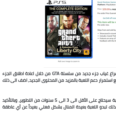
كل ذلك يشير الى ان روكستار ربما تسعى لملئ فراغ غياب جزء جديد من سلسلة GTA من خلال اعادة اطلاق الجزء
لعام مع استمرار دعم اللعبة بالمزيد من المحتوى الجديد, اضف الى ذلك
كل هذا لا يؤكد الا أن امكانية صدور جزء جديد للعبة سيحتاج على الأقل الى 3 الى 5 سنوات من التطوير، وبالتأكيد
 على أقل تقدير، ولذلك تبدو اللعبة بعيدة المنال بشكل فعلي بعيداً عن أي عاطفة