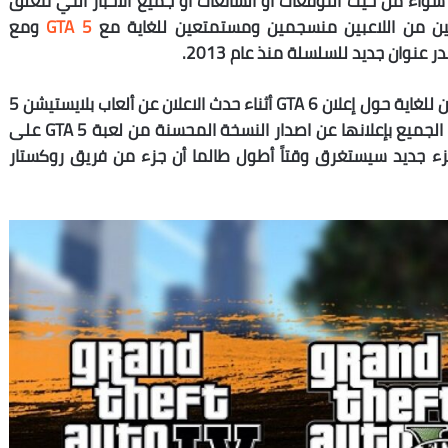
 سواء من حيث التوقعات أو الشائعات أو جميع الأخبار التي تتعلق
ايين من اللاعبين منسجمين ومستمتعين للغاية مع
GTA 5
ومع
 عنوان جديد للسلسلة منذ عام 2013.
نتذكر في وقت سابق كيف كان المعجبين متشوقين للغاية حول إعلان GTA 6 أثناء حدث الاعلان عن ألعاب بلايستيشن 5
قبل عدة أشهر، ولكن سرعان ماخيبت روكستار أمل الجميع بإعلانها عن اصدار النسخة المحسنة من لعبة GTA 5 على
زء جديد سيستغرق وقتاً أطول طالما أن جزء من فريق روكستار