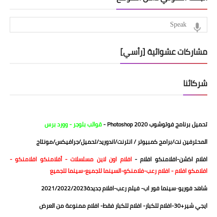
مشاركات عشوائية [رأسي]
شركائنا
تحميل برنامج فوتوشوب 2020
Photoshop
-
قوالب بلوجر
-
وورد برس
المحترفين نت/برامج كمبيوتر / انترنت/اندوريد/تحميل
/
جرافيكس/مونتاج
افلام اكشن
-
افلامنكو افلام
-
افلام اون لاين
مسلسلات
- أفلامنكو
افلامنكو
-
افلامكو
افلام
-
افلام رعب
-
فلامنكو
-
السينما للجميع
-
سينما للجميع
شاهد فوريو
-
سينما فور اب
-
فيلم رعب
-
افلام جديدة2021/2022/2023
ايجي شير+30
-
افلام للكبار
-
افلام للكبار فقط
-
افلام ممنوعة من العرض