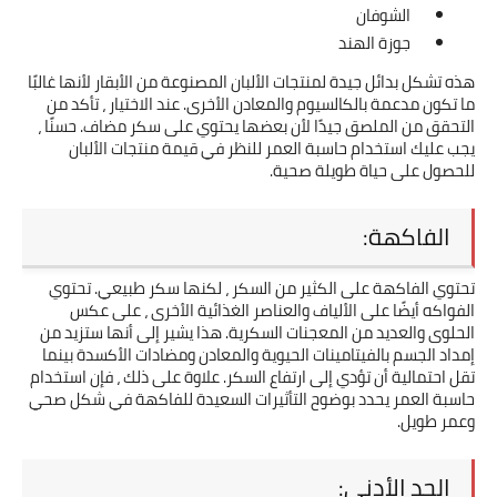
الشوفان
جوزة الهند
هذه تشكل بدائل جيدة لمنتجات الألبان المصنوعة من الأبقار لأنها غالبًا 
ما تكون مدعمة بالكالسيوم والمعادن الأخرى. عند الاختيار ، تأكد من 
التحقق من الملصق جيدًا لأن بعضها يحتوي على سكر مضاف. حسنًا ، 
يجب عليك استخدام حاسبة العمر للنظر في قيمة منتجات الألبان 
للحصول على حياة طويلة صحية.
الفاكهة:
تحتوي الفاكهة على الكثير من السكر ، لكنها سكر طبيعي. تحتوي 
الفواكه أيضًا على الألياف والعناصر الغذائية الأخرى ، على عكس 
الحلوى والعديد من المعجنات السكرية. هذا يشير إلى أنها ستزيد من 
إمداد الجسم بالفيتامينات الحيوية والمعادن ومضادات الأكسدة بينما 
تقل احتمالية أن تؤدي إلى ارتفاع السكر. علاوة على ذلك ، فإن استخدام 
حاسبة العمر يحدد بوضوح التأثيرات السعيدة للفاكهة في شكل صحي 
وعمر طويل.
الحد الأدنى: