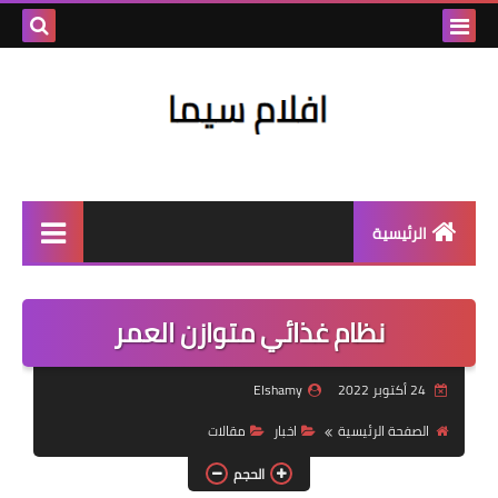
بحث هذه
المدونة
الإلكتروني
الرئيسية
العاب كوره
نظام غذائي متوازن العمر
العاب اكشن
العاب جاتا
24 أكتوبر 2022
Elshamy
العاب اندورويد
الصفحة الرئيسية
اخبار
مقالات
العاب مغامرات
الحجم