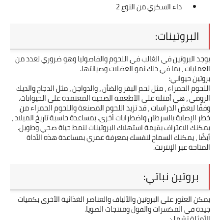
داء السكري من النوع 2
البروتينات:
يوجد البروتين في الغالب في اللحوم والفاصوليا وهو ضروري لعدد من 
العمليات ، بما في ذلك نمو العضلات وصيانتها.
بروتين حيواني:
اللحوم الحمراء ، مثل لحم البقر والضأن ، والدواجن ، مثل الدجاج والديك 
الرومي ، هي أمثلة على الأطعمة الصحية المعتمدة على الحيوانات. 
وفقًا لبعض الدراسات ، قد تزيد اللحوم المصنعة واللحوم الحمراء من 
خطر الإصابة بالسرطان واضطرابات أخرى. بمساعدة حاسبة تاريخ الميلاد ، 
يمكنك الاعتراف بقيمة استهلاك البروتينات لنمط حياة صحي وطويل. 
أيضًا ، يمكنك السماح لنفسك بمعرفة عمري بمساعدة هذه الأداة 
المتاحة عبر الإنترنت.
بروتين نباتي:
يمكن العثور على البروتين والألياف والعناصر الغذائية الأخرى بكميات 
جيدة في المكسرات والفول ومنتجات الصويا.
الأمثلة تشمل: