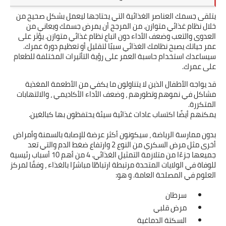
يتلقى جسمك العناصر الغذائية التي يحتاجها ليعمل بشكل صحيح من 
خلال نظام غذائي متوازن. من المرجح أن يمرض جسمك ويعاني من 
العدوى والتعب وضعف الأداء دون اتباع نظام غذائي متوازن. يؤثر على 
عمر حياتك يصبح نظامك الغذائي سببًا لتقليل أو تعظيم دورة عمرك. 
سيساعدك استخدام حاسبة العمر على رؤية التأثيرات المختلفة للطعام 
على عمرك.
قد يواجه الأطفال الذين لا يتناولون ما يكفي من الأطعمة المغذية 
مشاكل في نموهم وتطورهم ، وضعف الأداء الأكاديمي ، والالتهابات 
المتكررة.
يمكنهم أيضًا اكتساب عادات غذائية سيئة يحتفظون بها كبالغين.
بدون ممارسة الرياضة ، سيكونون أكثر عرضة للإصابة بالسمنة وأمراض 
أخرى مثل مرض السكري من النوع 2 وارتفاع ضغط الدم والتي تعد 
جميعها جزءًا من متلازمة التمثيل الغذائي. 4 من أهم 10 أسباب رئيسية 
للوفاة في الولايات المتحدة مرتبطة ارتباطًا مباشرًا بالغذاء ، وفقًا لمركز 
العلوم في المصلحة العامة. و هو:
سرطان
مرض قلبي
السكتة الدماغية