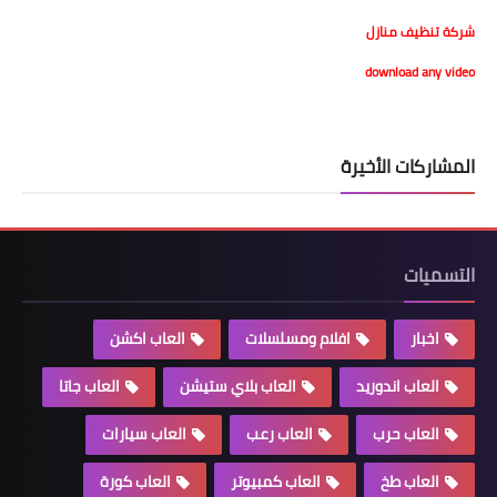
شركة تنظيف منازل
download any video
المشاركات الأخيرة
التسميات
اخبار
افلام ومسلسلات
العاب اكشن
العاب اندوريد
العاب بلاي ستيشن
العاب جاتا
العاب حرب
العاب رعب
العاب سيارات
العاب طخ
العاب كمبيوتر
العاب كورة