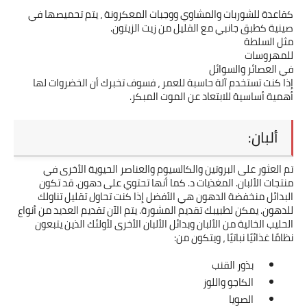
كقاعدة للشوربات والمشاوي ووجبات المعكرونة ، يتم تحميصها في 
صينية كطبق جانبي مع القليل من زيت الزيتون.
مثل السلطة
للمهروسات
في العصائر والسوائل
إذا كنت تستخدم آلة حاسبة للعمر ، فسوف تخبرك أن الخضروات لها 
أهمية أساسية للابتعاد عن الموت المبكر.
ألبان:
تم العثور على البروتين والكالسيوم والعناصر الحيوية الأخرى في 
منتجات الألبان. المغذيات د. كما أنها تحتوي على دهون. قد تكون 
البدائل منخفضة الدهون هي الأفضل إذا كنت تحاول تقليل تناولك 
للدهون. يمكن لطبيبك تقديم المشورة. يتم الآن تقديم العديد من أنواع 
الحليب الخالية من الألبان وبدائل الألبان الأخرى لأولئك الذين يتبعون 
نظامًا غذائيًا نباتيًا ، ويتكون من:
بذور القنب
الكاجو واللوز
الصويا