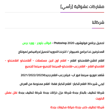
مشاركات عشوائية [رأسي]
شركائنا
تحميل برنامج فوتوشوب 2020
Photoshop
-
قوالب بلوجر
-
وورد برس
المحترفين نت/برامج كمبيوتر / انترنت/اندوريد/تحميل
/
جرافيكس/مونتاج
افلام اكشن
-
افلامنكو افلام
-
افلام اون لاين
مسلسلات
- أفلامنكو
افلامنكو
-
افلامكو
افلام
-
افلام رعب
-
فلامنكو
-
السينما للجميع
-
سينما للجميع
شاهد فوريو
-
سينما فور اب
-
فيلم رعب
-
افلام جديدة2021/2022/2023
ايجي شير+30
-
افلام للكبار
-
افلام للكبار فقط
-
افلام ممنوعة من العرض
شركة تنظيف بالبخار بجدة
-
شركة عزل خزانات بجدة
شركة تنظيف بجدة
نقل عفش
الكويت
شركة تنظيف كنب بجدة
صيانة مكيفات بجدة