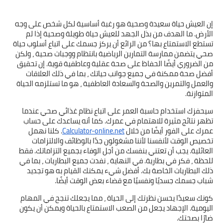
إن العيش حياة سعيدة وصحية هو رغبة أساسية لكل شخص على وجه 
الأرض. ما الهدف من بذل الجهد للعيش حياة طويلة وصحية إذا لم 
تستطع الاستمتاع بها؟ من الرائع أن يركز جسمك على اتباع أسلوب حياة 
صحي يتضمن ممارسة التمارين الرياضية بانتظام ووجبات صحية ، ولكن 
من الضروري أيضًا الحفاظ على صحة عقلية وعاطفية قوية. إن تحقيق 
أفضل صحة ممكنة في جميع جوانب حياتك ، بما في ذلك العلاقات 
والعمل والتمرين والصحة والسعادة العاطفية ، هو ما تستلزمه الحياة 
المتوازنة.
سيحفزك استخدام حاسبة العمر على اتباع نظام غذائي صحي عندما 
تظهر نتائج مثيرة للاهتمام في عمرك. كما أنه يساعدك على حساب 
عمرك على الفور أيضًا من خلال 
Calculator-online.net
. كلنا نهمل 
تخصيص الوقت لأنفسنا لأننا مشغولون جدًا بالوظائف والالتزامات 
العائلية. يجب أن تعتني بنفسك من أجل الوفاء بجميع التزاماتك. فقط 
للحظة ، فكر في بطارية. في النهاية ، نفدت جميع البطاريات ، بما في 
ذلك البطاريات الخاصة بك. أفضل شيء يمكنك القيام به هو تجديد 
شباب جسمك جسديًا ونفسيًا مع قضاء بعض الوقت أيضًا.
كونك سعيدًا يحسن نظرتك إلى الحياة ، مما يجعلك تنجح في المهام 
اليومية. الإجهاد يجعل من الصعب الاستمتاع بالحياة ويمكن أن يكون 
ضارًا بصحتك.