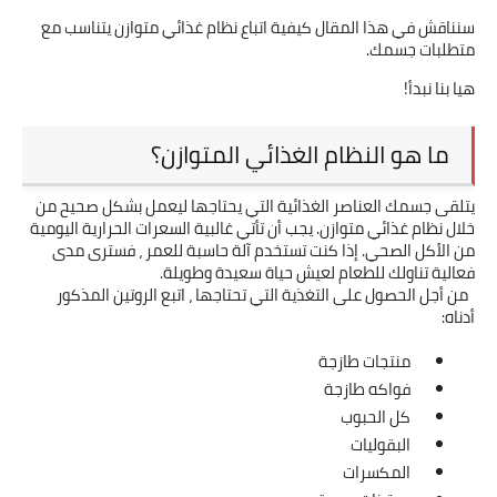
سنناقش في هذا المقال كيفية اتباع نظام غذائي متوازن يتناسب مع 
متطلبات جسمك.
هيا بنا نبدأ!
ما هو النظام الغذائي المتوازن؟
يتلقى جسمك العناصر الغذائية التي يحتاجها ليعمل بشكل صحيح من 
خلال نظام غذائي متوازن. يجب أن تأتي غالبية السعرات الحرارية اليومية 
من الأكل الصحي. إذا كنت تستخدم آلة حاسبة للعمر ، فسترى مدى 
فعالية تناولك للطعام لعيش حياة سعيدة وطويلة.
  من أجل الحصول على التغذية التي تحتاجها ، اتبع الروتين المذكور 
أدناه:
منتجات طازجة
فواكه طازجة
كل الحبوب
البقوليات
المكسرات