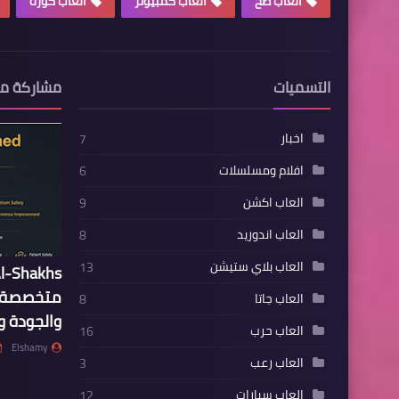
العاب طخ
العاب كمبيوتر
العاب كورة
التسميات
مشاركة م
اخبار
7
افلام ومسلسلات
6
العاب اكشن
9
العاب اندوريد
8
العاب بلاي ستيشن
13
متخصصة ف
العاب جاتا
8
والجودة 
العاب حرب
16
Elshamy
العاب رعب
3
العاب سيارات
12