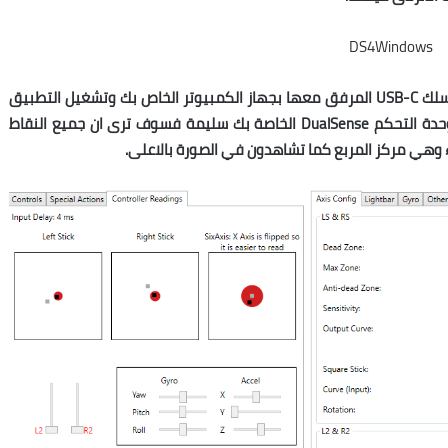
عليك الان شبك ذراع التحكم التي تريد اختبارها من خلال سلك USB-C المرفق معها بجهاز الكمبيوتر الخاص بك وتشغيل التطبيق
لتظهر امامك واجهة الاستخدام كاملة, في حال كانت وحدة التحكم DualSense الخاصة بك سليمة فسوف ترى ان جميع النقاط
وهي مركز المربع كما تشاهدون في الصورة بالاعلى.