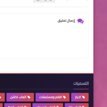
إرسال تعليق
التسميات
اخبار
افلام ومسلسلات
العاب اكشن