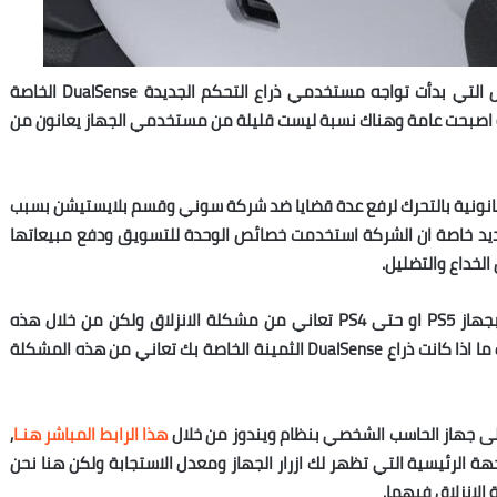
ربما تكون مشكلة الانزلاق او Drifting من اول المشاكل التي بدأت تواجه مستخدمي ذراع التحكم الجديدة DualSense الخاصة
ة اصبحت عامة وهناك نسبة ليست قليلة من مستخدمي الجهاز يعانون من
لقانونية بالتحرك لرفع عدة قضايا ضد شركة سوني وقسم بلايستيشن بسبب
ديد خاصة ان الشركة استخدمت خصائص الوحدة للتسويق ودفع مبيعاتها
لخداع والتضليل.
قد لا يعرف الكثير منا ما اذا كانت ذراع التحكم الخاصة بجهاز PS5 او حتى PS4 تعاني من مشكلة الانزلاق ولكن من خلال هذه
الطريقة التي سنقدمها لكم ستساعدكم بالطبع بالتعرف ما اذا كانت ذراع DualSense الثمينة الخاصة بك تعاني من هذه المشكلة
لى جهاز الحاسب الشخصي بنظام ويندوز من خلال
هذا الرابط المباشر هنـا
,
هة الرئيسية التي تظهر لك ازرار الجهاز ومعدل الاستجابة ولكن هنا نحن
الانزلاق فيهما.