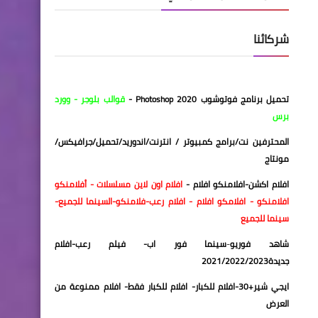
شركائنا
تحميل برنامج فوتوشوب 2020
Photoshop
-
قوالب بلوجر
-
وورد
برس
المحترفين نت/برامج كمبيوتر / انترنت/اندوريد/تحميل
/
جرافيكس/
مونتاج
افلام اكشن
-
افلامنكو افلام
-
افلام اون لاين
مسلسلات
- أفلامنكو
افلامنكو
-
افلامكو
افلام
-
افلام رعب
-
فلامنكو
-
السينما للجميع
-
سينما للجميع
شاهد فوريو
-
سينما فور اب
-
فيلم رعب
-
افلام
جديدة2021/2022/2023
ايجي شير+30
-
افلام للكبار
-
افلام للكبار فقط
-
افلام ممنوعة من
العرض