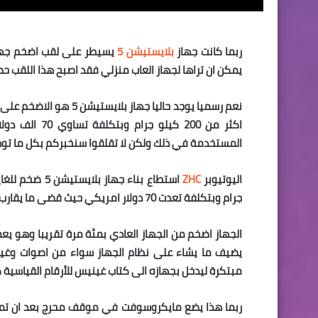
ربما كانت جهاز
بلايستيشن 5
يسيطر على لقب اضخم جها
يمكن ان تراها لجهاز العاب منزلي فقد اصبح هذا اللقب 
نعم رسميا يوجد حاليا جه
اكثر من 200 ك
المستخدمة في ذلك ولكن لا تقلقوا سنخبركم بكل ما تو
اليوتيوبر
ZHC
جرام وبتكلفة تعدت 70 دولار امريكي حيث قضى ما يقارب 100 ساعة عمل للانتهاء من تصنيع الجهاز وتركيبه كما تشاهدون اعلاه.
الجهاز اضخم من الجهاز العادي بمئة مرة تقريبا وهو يع
يضيف ما يشاء على نظام الجهاز سواء من اصوات وغيره
مبتكرة ليدخل بجهازه الى كتاب غينيس للأرقام القياسية كمالك لأكبر 
ربما هذا يضع مايكروسوفت في موقف محرج بعد ان تم