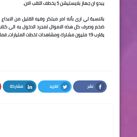
يبدو ان جهاز بلايستيشن 5 يخطف اللقب الان.
بالنسبة لي ارى بأنه امر مبتكر وفيه القليل من الابداع 
ضخم وصرف كل هذه الاموال لمجرد الدخول به الى كتاب ال
يقارب 19 مليون مشترك ومشاهدات تخطت المليارات, فما هو رأيكم انتم متابعينا..؟
نشر
تغريد
مشاركة
LinkedIn
Twitter
Facebook