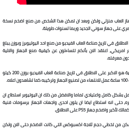
ز العاب منزلي ولكن وبعد ان تمكن هذا الشخص من صنع اضخم نسخة
حصري على جهاز سوني الجديد وربما لسنوات طويلة.
از بلايستيشن 5 هو الاضخم على الاطلاق في تاريخ صناعة العاب الفيديو من صنع احد اليوتيوبرز وبوزن يبلغ
يلو جرام وبتكلفة تساوي 70 الف دولار امريكي, اعتقد الان بأنكم تتساءلون عن كيفية صنع الجهاز والالية
دون معرفته.
استطاع بناء جهاز بلايستيشن 5 ضخم للغاية هو الاكبر على الاطلاق في تاريخ صناعة العاب الفيديو بوزن 200 كيلو
مل بشكل كامل واعتيادي تماما والافضل من ذلك ان اليوتيوبر استطاع ان
, حتى انه استطاع ايضا ان يلون احدى واجهات الجهاز برسومات فنية
واضخم جهاز PS5 على الاطلاق.
كن من تخطي حجم ثلاجة اكسبوكس التي كانت الاضخم حتى الان ولكن