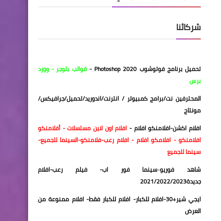
شركائنا
تحميل برنامج فوتوشوب 2020
Photoshop
-
قوالب بلوجر
-
وورد
برس
المحترفين نت/برامج كمبيوتر / انترنت/اندوريد/تحميل
/
جرافيكس/
مونتاج
افلام اكشن
-
افلامنكو افلام
-
افلام اون لاين
مسلسلات
- أفلامنكو
افلامنكو
-
افلامكو
افلام
-
افلام رعب
-
فلامنكو
-
السينما للجميع
-
سينما للجميع
شاهد فوريو
-
سينما فور اب
-
فيلم رعب
-
افلام
جديدة2021/2022/2023
ايجي شير+30
-
افلام للكبار
-
افلام للكبار فقط
-
افلام ممنوعة من
العرض