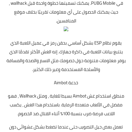
في PUBG Mobile. يمكنك تسميتها خطوة واحدة قبل wallhack ،
حيث يمكنك الحصول على أي معلومات تقريبًا بخلاف موقع
المنافسين.
يقوم نظام ESP بشكل أساسي بحقن رمز في عميل اللعبة الذي
يتتبع بيانات اللعبة في ذاكرة جهازك. إنه الغش الأكثر تقدمًا الذي
يوفر معلومات متنوعة حول خصومك مثل الاسم والصحة والمسافة
والأسلحة المستخدمة وغير ذلك الكثير.
خدعة Aimbot
منطق استخدام غش Aimbot بسيط للغاية ، ومثل Wallhack ، فهو
مفضل في الألعاب متعددة الرماية. باستخدام هذا الغش ، يكسب
اللاعب فرصة ضرب بنسبة 100٪ أثناء القتال ضد الخصوم.
تعمل بعض حيل التصويب حتى عندما تضغط بشكل عشوائي دون