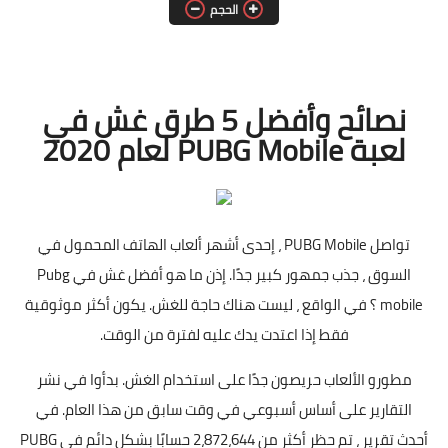
الحجم
العاب حرب
العاب طخ
العاب بلاي ستيشن
نصائح وأفضل 5 طرق غش في
لعبة PUBG Mobile لعام 2020
العاب كمبيوتر
تواصل PUBG Mobile ، إحدى أشهر ألعاب الهاتف المحمول في
السوق ، جذب جمهور كبير جدًا. إذن ما هو أفضل غش في Pubg
mobile ؟ في الواقع ، ليست هناك حاجة للغش. يكون أكثر موثوقية
فقط إذا اعتدت يدك عليه لفترة من الوقت.
مطورو الألعاب حريصون جدًا على استخدام الغش. بدأوا في نشر
التقارير على أساس أسبوعي في وقت سابق من هذا العام. في
أحدث تقرير ، تم حظر أكثر من 2،872،644 حسابًا بشكل دائم في PUBG